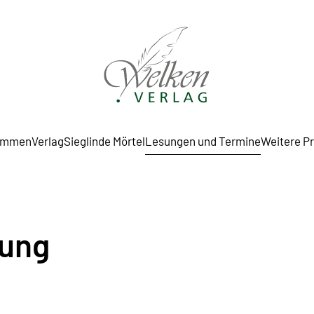
ommen
Verlag
Sieglinde Mörtel
Lesungen und Termine
Weitere P
rung